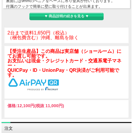
裏面には9mmのべニアをベースに吊り金具が付いております。
付属のフックで簡単に壁に取り付けることが出来ます。
セントラル硝子製ミエミラーの5mm厚ミラーを使用しており、
▼ 商品説明の続きを見る ▼
クリアーで深みのある映像を映し出します。
2台まで送料1,650円（税込）
本体サイズ：H500×W500×D15
（梱包費含む）沖縄、離島を除く
ミラーサイズ：H500×W500×T5
裏面：9mmべニア・吊り金具
【受注生産品】この商品は実店舗（ショールーム）に
付属品：ビス1本 石膏ボード用フック1セット
てお渡し可能です。
重さ 2000g（2kg）
お支払いは現金・クレジットカード・交通系電子マネ
サイズオーダー出来ます。お問い合わせください。
ー・
QUICPay・ID・UnionPay・QR決済がご利用可能で
す。
価格:
12,100円
(税抜 11,000円)
注文