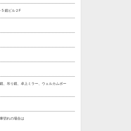
－5 鏡ビル２F
鏡、吊り鏡、卓上ミラー、ウェルカムボー
庫切れの場合は