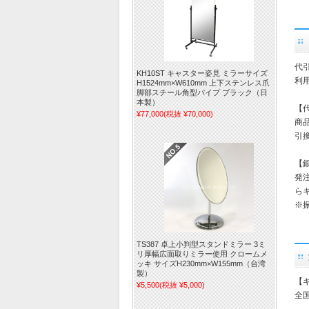
代
KH10ST キャスター姿見 ミラーサイズ
利
H1524mm×W610mm 上下ステンレス爪
脚部スチール角型パイプ ブラック（日
本製）
【
¥77,000
(税抜 ¥70,000)
商
引
【
発
ら
※
TS387 卓上小判型スタンドミラー 3ミ
リ厚幅広面取りミラー使用 クロームメ
ッキ サイズH230mm×W155mm（台湾
製）
【
¥5,500
(税抜 ¥5,000)
全国