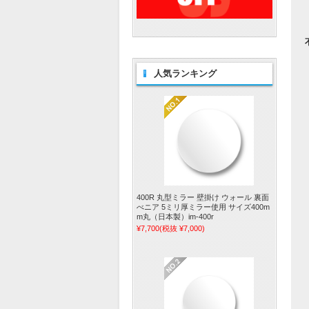
人気ランキング
400R 丸型ミラー 壁掛け ウォール 裏面
べニア 5ミリ厚ミラー使用 サイズ400m
m丸（日本製）im-400r
¥7,700
(税抜 ¥7,000)