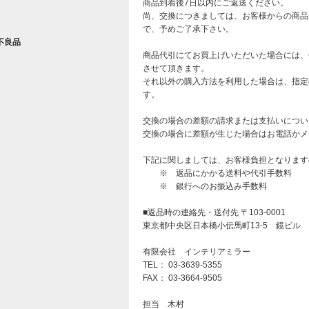
商品到着後7日以内にご返送ください。
尚、交換につきましては、お客様からの商品
で、予めご了承下さい。
不良品
商品代引にてお買上げいただいた場合には、
させて頂きます。
それ以外の購入方法を利用した場合は、指定
す。
交換の場合の差額の請求または支払いについ
交換の場合に差額が生じた場合はお電話かメ
下記に関しましては、お客様負担となります
※ 返品にかかる送料や代引手数料
※ 銀行へのお振込み手数料
■返品時の連絡先・送付先 〒103-0001
東京都中央区日本橋小伝馬町13-5 鏡ビル 
有限会社 インテリアミラー
TEL： 03-3639-5355
FAX： 03-3664-9505
担当 木村