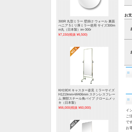
お支
300R 丸型ミラー 壁掛け ウォール 裏面
べニア 5ミリ厚ミラー使用 サイズ300m
m丸（日本製）im-300r
¥7,150
(税抜 ¥6,500)
KH19DX キャスター姿見 ミラーサイズ
H1219mm×W406mm ステンレスフレー
ム 脚部スチール角パイプ クロームメッ
キ（日本製）
¥66,000
(税抜 ¥60,000)
イ
ご
で
お電