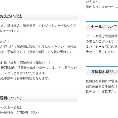
だきます。
恐れ入りますがセール
お支払い方法
引き、銀行振込、郵便振替、クレジットカード払いがご
セールについて
用いただけます。
セール商品は限定数量
代引き】
る場合がございます。
品引渡し時（配達員に現金でお支払いください）※代金
また、セール商品の返
換は、手数料として（別途330円～）を貰い受けます。
予めご了承ください。
銀行振り込み・郵便振替（先払い）】
注後7日以内。7日間を越えた場合は、まことに勝手なが
在庫切れ商品に
キャンセルとさせていただきます。
振込手数料はお客様負担となります。
板鏡は在庫切れの場合
完売商品をご希望の場
絡先までご連絡下さい
送料について
キャスター姿見】
一律料金：2,750円（税込）～