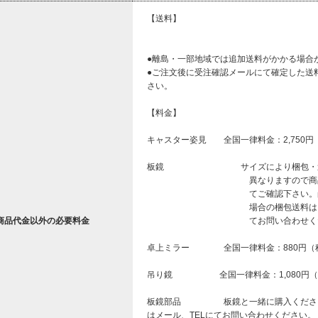
【送料】
●離島・一部地域では追加送料がかかる場合
●ご注文後に受注確認メールにて確定した送
さい。
【料金】
キャスター姿見 全国一律料金：2,750円
板鏡 サイズにより梱包・送
異なりますので商品ペ
てご確認下さい。尚複数
場合の梱包送料はメール
商品代金以外の必要料金
てお問い合わせくだ
卓上ミラー 全国一律料金：880円（
吊り鏡 全国一律料金：1,080円（
板鏡部品 板鏡と一緒に購入ください。
はメール、TELにてお問い合わせください。