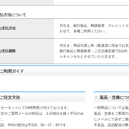
払方法について
代引き、銀行振込、郵便振替、クレジットカ
お支払方法
わせて、各種ご利用ください。
代引き：商品引渡し時（配達員に現金でお支
お支払期限
銀行振込と郵便振替：ご注文確定後7日以内
らキャンセルとさせていただきます。
ご利用ガイド
ご注文方法
返品・交換につ
ンターネットにて24時間受け付けております。
一部商品については返
注文やご質問メールの対応は、土日祝日を除く平日のみ
返品・交換をご希望の
す。
にメールにて必ずご連
話、FAXの受付は平日8：30～17：30です。
不良品、誤品配送の際