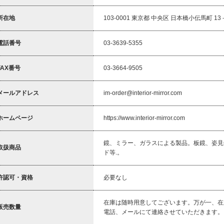
所在地
103-0001 東京都 中央区 日本橋小伝馬町 13
電話番号
03-3639-5355
FAX番号
03-3664-9505
メールアドレス
im-order@interior-mirror.com
ホームページ
https://www.interior-mirror.com
鏡、ミラー、ガラスによる製品。板鏡、姿見
取扱商品
ド等.。
許認可・資格
必要なし
在庫は随時用意してございます。万が一、在
販売数量
電話、メールにて連絡させていただきます。