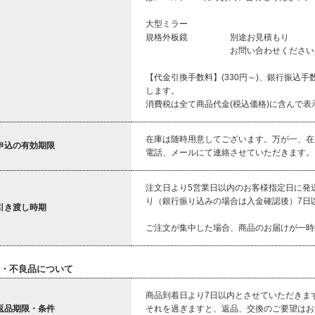
大型ミラー
規格外板鏡 別途お見積もり
お問い合わせください
【代金引換手数料】(330円～)、銀行振込
します。
消費税は全て商品代金(税込価格)に含んで表
在庫は随時用意してございます。万が一、在
申込の有効期限
電話、メールにて連絡させていただきます。
注文日より5営業日以内のお客様指定日に発
り（銀行振り込みの場合は入金確認後）7日
引き渡し時期
ご注文が集中した場合、商品のお届けが一時
・不良品について
商品到着日より7日以内とさせていただきま
返品期限・条件
それを過ぎますと、返品、交換のご要望はお