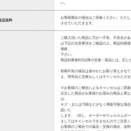
い。
お客様都合の場合はご容赦ください。ただし
返品送料
させていただきます。
ご購入頂いた商品に万が一不良、不具合があ
は下記の注意事項をご確認の上、商品到着後
連絡
下さい。
商品到着後8日以降の交換・返品には、応じ
初期不良の場合は速やかにお取り替えさせて
え、同等品と交換もしくはキャンセルとさせ
※お客様のご都合によるキャンセルはご容赦
注文した商品がお客様のお望みの商品と異な
は、
キズ・または汚損などがなく再販可能な場合
認いた
します。（但し、オーダーやウェルカムボー
ましてはキャンセルできませんのでご注意く
お客様のご都合での返品・交換の場合、送料