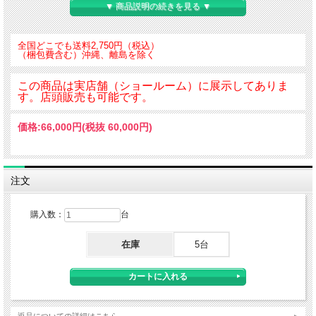
▼ 商品説明の続きを見る ▼
あるので業務用、一般家庭を問わず
長い期間を安心して使用する事ができます。また常時部品をストック
してありますので、
全国どこでも送料2,750円（税込）
至急の修理にも対応できます
（梱包費含む）沖縄、離島を除く
この商品は実店舗（ショールーム）に展示してありま
本体サイズ：H1530×W510×D440
す。店頭販売も可能です。
ミラーサイズ：H1219×W406×T5
ミラーフレーム：四方ステンレスフレーム
裏面：プリント合板 アイボリー
価格:
66,000円
(税抜 60,000円)
脚部：20×40スチール角パイプ 中棒組立式クロームメッキ
キャスター：/ダイカスト/双輪合成樹脂
重さ 12kg
注文
購入数：
台
在庫
5台
返品についての詳細はこちら