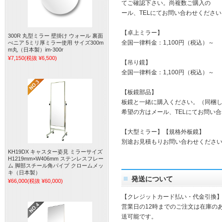
てご確認下さい。尚複数ご購入の 
ール、TELにてお問い合わせください
【卓上ミラー】
300R 丸型ミラー 壁掛け ウォール 裏面
全国一律料金：1,100円（税込）～
べニア 5ミリ厚ミラー使用 サイズ300m
m丸（日本製）im-300r
¥7,150
(税抜 ¥6,500)
【吊り鏡】
全国一律料金：1,100円（税込）～
【板鏡部品】
板鏡と一緒に購入ください。（同梱
希望の方はメール、TELにてお問い
【大型ミラー】【規格外板鏡】
別途お見積もりお問い合わせくださ
KH19DX キャスター姿見 ミラーサイズ
H1219mm×W406mm ステンレスフレー
ム 脚部スチール角パイプ クロームメッ
キ（日本製）
発送について
¥66,000
(税抜 ¥60,000)
【クレジットカード払い・代金引換
営業日の12時までのご注文は在庫の
送可能です。