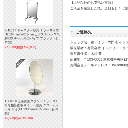
【上記以外のお支払い方法】
ご入金を確認した後、当日もしくは
KH10ST キャスター姿見 ミラーサイズ
ご連絡先
H1524mm×W610mm 上下ステンレス爪
脚部スチール角型パイプ ブラック（日
ショップ名：鏡・ミラー専門店 イン
本製）
¥77,000
(税抜 ¥70,000)
販売業者：有限会社 インテリアミラ
運営責任者：木村 豊
所在地：〒103-0001 東京都中央区日
お問合せメールアドレス：
im-order@
TS387 卓上小判型スタンドミラー 3ミ
リ厚幅広面取りミラー使用 クロームメ
ッキ サイズH230mm×W155mm（台湾
製）
¥5,500
(税抜 ¥5,000)