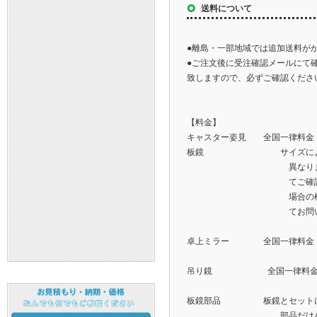
送料について
●離島・一部地域では追加送料が
●ご注文後に受注確認メールにて
致しますので、必ずご確認くださ
【料金】
キャスター姿見 全国一律料金：2
板鏡 サイズにより梱
異なりますので
てご確認下さい。
場合の梱包送料はメ
てお問い合わせ
卓上ミラー 全国一律料金：8
吊り鏡 全国一律料金：1,
板鏡部品 板鏡とセットにな
部品だけをご希望の方は