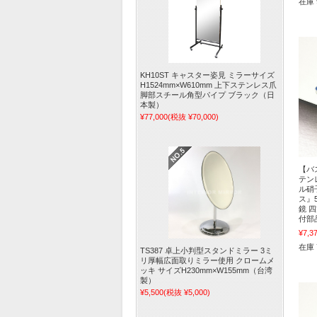
在庫 
KH10ST キャスター姿見 ミラーサイズ
H1524mm×W610mm 上下ステンレス爪
脚部スチール角型パイプ ブラック（日
本製）
¥77,000
(税抜 ¥70,000)
【バ
テン
ル硝
ス』
鏡 
付部品
¥7,3
在庫 
TS387 卓上小判型スタンドミラー 3ミ
リ厚幅広面取りミラー使用 クロームメ
ッキ サイズH230mm×W155mm（台湾
製）
¥5,500
(税抜 ¥5,000)