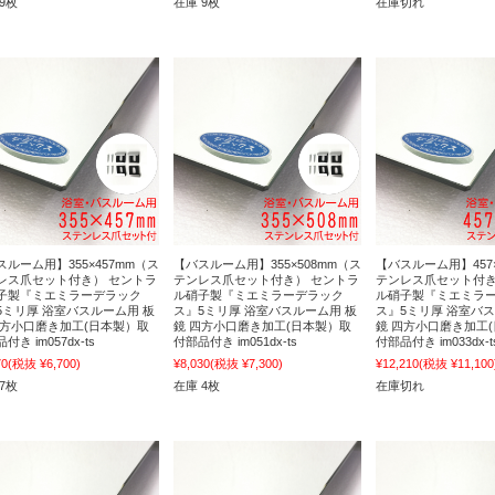
9枚
在庫 9枚
在庫切れ
スルーム用】355×457mm（ス
【バスルーム用】355×508mm（ス
【バスルーム用】457×
レス爪セット付き） セントラ
テンレス爪セット付き） セントラ
テンレス爪セット付き
子製『ミエミラーデラック
ル硝子製『ミエミラーデラック
ル硝子製『ミエミラ
5ミリ厚 浴室バスルーム用 板
ス』5ミリ厚 浴室バスルーム用 板
ス』5ミリ厚 浴室バス
四方小口磨き加工(日本製）取
鏡 四方小口磨き加工(日本製）取
鏡 四方小口磨き加工
付き im057dx-ts
付部品付き im051dx-ts
付部品付き im033dx-t
70
(税抜 ¥6,700)
¥8,030
(税抜 ¥7,300)
¥12,210
(税抜 ¥11,100
7枚
在庫 4枚
在庫切れ