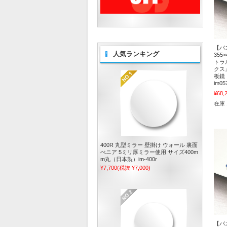
【バ
人気ランキング
355
トラ
クス
板鏡
im05
¥68,
在庫
400R 丸型ミラー 壁掛け ウォール 裏面
べニア 5ミリ厚ミラー使用 サイズ400m
m丸（日本製）im-400r
¥7,700
(税抜 ¥7,000)
【バ