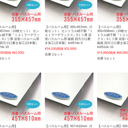
スルーム用】
【バスルーム用】355×457mm（5
【バスルーム用】
×457mm（10枚セット） セン
枚セット） セントラル硝子製『ミ
355×508mm（10枚
ル硝子製『ミエミラーデラッ
エミラーデラックス』5ミリ厚 浴
トラル硝子製『ミエ
』5ミリ厚 浴室バスルーム用
室バスルーム用 板鏡 四方小口磨
クス』5ミリ厚 浴室
 四方小口磨き加工(日本製）
き加工(日本製）im057dx-5
板鏡 四方小口磨き加
7dx-10
im051dx-10
¥34,100
(税抜 ¥31,000)
200
(税抜 ¥62,000)
¥74,800
(税抜 ¥68,000
在庫 1セット
 1セット
在庫 1セット
スルーム用】
【バスルーム用】457×610mm（5
【バスルーム用】305×