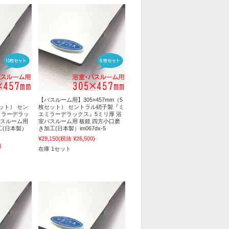
【バスルーム用】305×457mm（5
セット） セン
枚セット） セントラル硝子製『ミ
ミラーデラッ
エミラーデラックス』5ミリ厚 浴
バスルーム用
室バスルーム用 板鏡 四方小口磨
工(日本製）
き加工(日本製）im067dx-5
¥29,150
(税抜 ¥26,500)
)
在庫 1セット