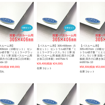
スルーム用】
【バスルーム用】305×406mm（5
【バスルーム用】
×406mm（10枚セット） セン
枚セット） セントラル硝子製『ミ
305×457mm（10枚
ル硝子製『ミエミラーデラッ
エミラーデラックス』5ミリ厚 浴
トラル硝子製『ミエ
』5ミリ厚 浴室バスルーム用
室バスルーム用 板鏡 四方小口磨
クス』5ミリ厚 浴室
 四方小口磨き加工(日本製）
き加工(日本製）im075dx-5
板鏡 四方小口磨き加
5dx-10
im067dx-10
¥26,400
(税抜 ¥24,000)
800
(税抜 ¥48,000)
¥58,300
(税抜 ¥53,000
在庫 1セット
切れ
在庫 1セット