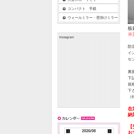
コンパクト 手鏡
ウォールミラー・壁掛けミラー
板
※
Instagram
防
イ
セ
裏
下
規
下
（
在
納
【
2026/08
お