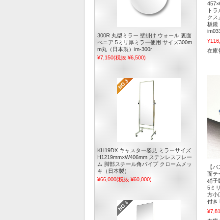
457
トラ
クス
板鏡
im03
300R 丸型ミラー 壁掛け ウォール 裏面
¥116
べニア 5ミリ厚ミラー使用 サイズ300m
m丸（日本製）im-300r
在庫
¥7,150
(税抜 ¥6,500)
KH19DX キャスター姿見 ミラーサイズ
H1219mm×W406mm ステンレスフレー
ム 脚部スチール角パイプ クロームメッ
【バ
キ（日本製）
面テ
¥66,000
(税抜 ¥60,000)
硝子
5ミ
方小
付き 
¥7,8