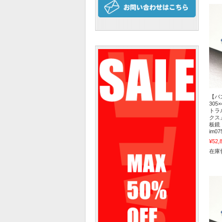
【バ
305
トラ
クス
板鏡
im07
¥52,
在庫