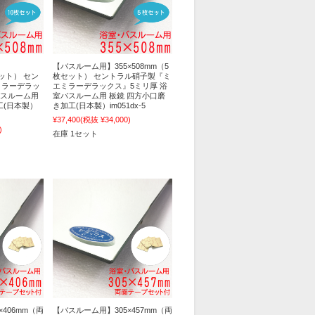
【バスルーム用】355×508mm（5
セット） セン
枚セット） セントラル硝子製『ミ
ミラーデラッ
エミラーデラックス』5ミリ厚 浴
バスルーム用
室バスルーム用 板鏡 四方小口磨
工(日本製）
き加工(日本製）im051dx-5
¥37,400
(税抜 ¥34,000)
)
在庫 1セット
406mm（両
【バスルーム用】305×457mm（両