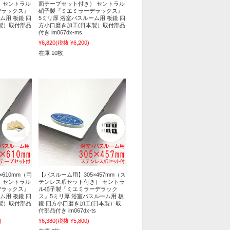
 セントラル
面テープセット付き） セントラル
デラックス』
硝子製『ミエミラーデラックス』
ム用 板鏡 四
5ミリ厚 浴室バスルーム用 板鏡 四
製）取付部品
方小口磨き加工(日本製）取付部品
付き im067dx-ms
¥6,820
(税抜 ¥6,200)
在庫 10枚
610mm（両
【バスルーム用】305×457mm（ス
 セントラル
テンレス爪セット付き） セントラ
デラックス』
ル硝子製『ミエミラーデラック
ム用 板鏡 四
ス』5ミリ厚 浴室バスルーム用 板
製）取付部品
鏡 四方小口磨き加工(日本製）取
付部品付き im067dx-ts
)
¥6,380
(税抜 ¥5,800)