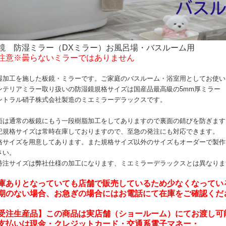
鏡 防湿ミラー（DXミラー）お風呂場・バスルーム用
注意※曇らないミラーではありません
湿加工を施した板鏡・ミラーです。ご家庭のバスルーム・浴室用としてお使い
ンテリアミラー取り扱いの防湿鏡規格サイズは国産品最高級の5mm厚ミラー
ントラル硝子株式会社製造のミエミラーデラックスです。
面は通常の板鏡にもう一段樹脂加工をしてありますので裏面の錆びを防ぎます
記規格サイズは常時在庫しておりますので、至急の発注にも対応できます。
格サイズを用意してあります。また規格サイズ以外のサイズもオーダーで製作
さい。
特注サイズは弊社仕様の加工になります、ミエミラーデラックスとは異なりま
庫ありとなっていても店舗で販売しているため少なくなってい
期のない場合、お急ぎの場合にはお電話にて在庫をご確認くだ
受注生産品】この商品は実店舗（ショールーム）にてお渡し可
支払いは現金・クレジットカード・交通系電子マネー・