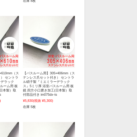
在庫 8枚
610mm（ス
【バスルーム用】305×406mm（ス
） セントラ
テンレス爪セット付き） セントラ
ーデラック
ル硝子製『ミエミラーデラック
ルーム用 板
ス』5ミリ厚 浴室バスルーム用 板
(日本製）取
鏡 四方小口磨き加工(日本製）取
s
付部品付き im075dx-ts
)
¥5,830
(税抜 ¥5,300)
在庫 5枚