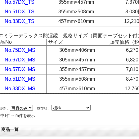
No.57DX_TS
355mm×457mm
7,3
No.51DX_TS
355mm×508mm
8,0
No.33DX_TS
457mm×610mm
12,2
エミラーデラックス防湿鏡 規格サイズ（両面テープセット付
品No
サイズ
販売価格（
No.75DX_MS
305mm×406mm
6,2
No.67DX_MS
305mm×457mm
6,8
No.57DX_MS
355mm×457mm
7,8
No.51DX_MS
355mm×508mm
8,4
No.33DX_MS
457mm×610mm
12,
切替：
並び順：
件中1件～25件を表示
商品一覧