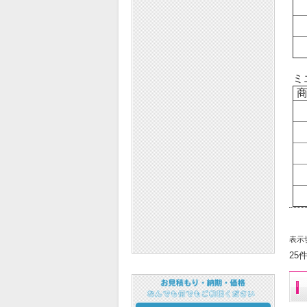
ミ
商
表示
25