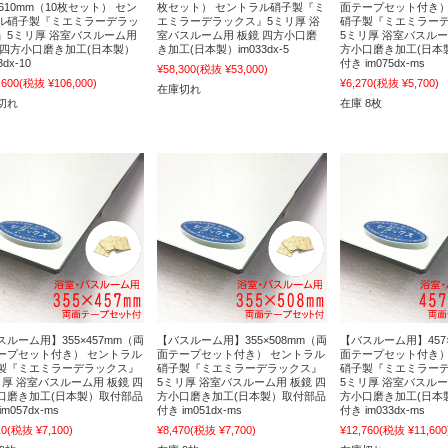
×610mm（10枚セット） セン
枚セット） セントラル硝子製『ミ
面テープセット付き）
ル硝子製『ミエミラーデラッ
エミラーデラックス』5ミリ厚 浴
硝子製『ミエミラー
』5ミリ厚 浴室バスルーム用
室バスルーム用 板鏡 四方小口磨
5ミリ厚 浴室バスルー
 四方小口磨き加工(日本製）
き加工(日本製）im033dx-5
方小口磨き加工(日本
3dx-10
付き im075dx-ms
¥58,300
(税抜 ¥53,000)
,600
(税抜 ¥106,000)
¥6,270
(税抜 ¥5,700)
在庫切れ
切れ
在庫 8枚
スルーム用】355×457mm（両
【バスルーム用】355×508mm（両
【バスルーム用】457×
ープセット付き） セントラル
面テープセット付き） セントラル
面テープセット付き）
製『ミエミラーデラックス』
硝子製『ミエミラーデラックス』
硝子製『ミエミラー
リ厚 浴室バスルーム用 板鏡 四
5ミリ厚 浴室バスルーム用 板鏡 四
5ミリ厚 浴室バスルー
口磨き加工(日本製）取付部品
方小口磨き加工(日本製）取付部品
方小口磨き加工(日本
im057dx-ms
付き im051dx-ms
付き im033dx-ms
10
(税抜 ¥7,100)
¥8,470
(税抜 ¥7,700)
¥12,760
(税抜 ¥11,600