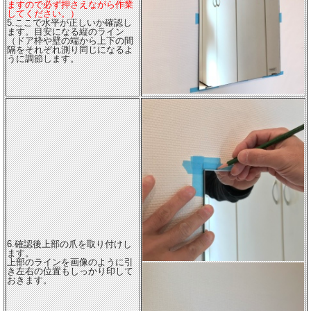
ますので必ず押さえながら作業
してください。）
5.ここで水平が正しいか確認し
ます。目安になる縦のライン
（ドア枠や壁の端から上下の間
隔をそれぞれ測り同じになるよ
うに調節します。
6.確認後上部の爪を取り付けし
ます。
上部のラインを画像のように引
き左右の位置もしっかり印して
おきます。