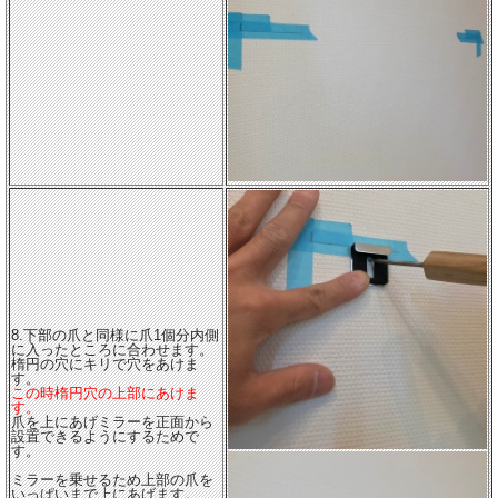
8.下部の爪と同様に爪1個分内側
に入ったところに合わせます。
楕円の穴にキリで穴をあけま
す。
この時楕円穴の上部にあけま
す。
爪を上にあげミラーを正面から
設置できるようにするためで
す。
ミラーを乗せるため上部の爪を
いっぱいまで上にあげます。