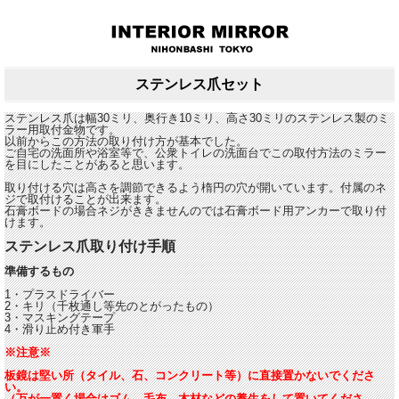
ステンレス爪セット
ステンレス爪は幅30ミリ、奥行き10ミリ、高さ30ミリのステンレス製のミ
ラー用取付金物です。
以前からこの方法の取り付け方が基本でした。
ご自宅の洗面所や浴室等で、公衆トイレの洗面台でこの取付方法のミラー
を目にしたことがあると思います。
取り付ける穴は高さを調節できるよう楕円の穴が開いています。付属のネ
ジで取付けることが出来ます。
石膏ボードの場合ネジがききませんのでは石膏ボード用アンカーで取り付
けます。
ステンレス爪取り付け手順
準備するもの
1・プラスドライバー
2・キリ（千枚通し等先のとがったもの）
3・マスキングテープ
4・滑り止め付き軍手
※注意※
板鏡は堅い所（タイル、石、コンクリート等）に直接置かないでくださ
い。
（万が一置く場合はゴム、毛布、木材などの養生をして置いてくださ