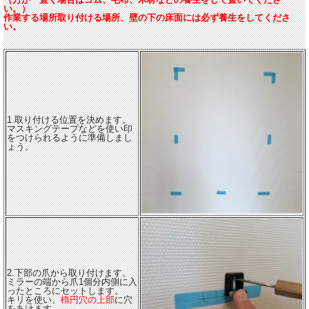
い。）
作業する場所取り付ける場所、壁の下の床面には必ず養生をしてくださ
い。
1.取り付ける位置を決めます。
マスキングテープなどを使い印
をつけられるように準備しまし
ょう。
2.下部の爪から取り付けます。
ミラーの端から爪1個分内側に入
ったところにセットします。
キリを使い、
楕円穴の上部
に穴
をあけます。