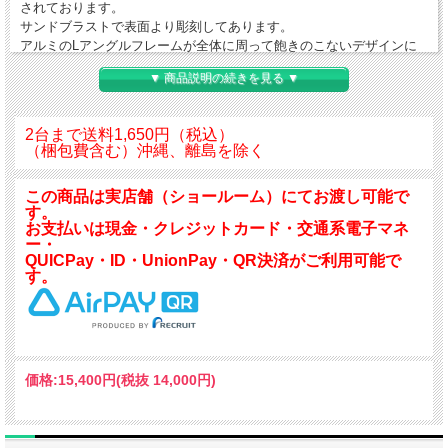
されております。
サンドブラストで表面より彫刻してあります。
アルミのLアングルフレームが全体に周って飽きのこないデザインに
なります。
▼ 商品説明の続きを見る ▼
裏面には9mmのべニアをベースに釣り金具が付いております。
付属のフックで簡単に壁に取り付けることが出来ます。
2台まで送料1,650円（税込）
（梱包費含む）沖縄、離島を除く
屋内のどんな場所にも合うシンプルなデザインです。
トイレの洗面台の上部、ドレッサー、玄関などには丁度良い大きさで
この商品は実店舗（ショールーム）にてお渡し可能で
す。
す。
裏面には9mmのべニアをベースに吊り金具が付いております。
お支払いは現金・クレジットカード・交通系電子マネ
付属のフックで簡単に壁に取り付けることが出来ます。
ー・
セントラル硝子製ミエミラーの5mm厚ミラー(を使用しており、
QUICPay・ID・UnionPay・QR決済がご利用可能で
クリアーで深みのある映像を映し出します。
す。
本体サイズ：H400×W400×D15
ミラーサイズ：H400×W400×T5
裏面：9mmべニア・吊り金具
価格:
15,400円
(税抜 14,000円)
フレーム：アルミLアングル15×15
付属品：ビス1本 石膏ボード用フック1セット
重さ 約2590g