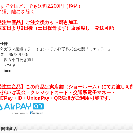
枚まで全国どこでも送料2,200円（税込）
沖縄、離島を除く
受注生産品】ご注文後カット磨き加工
注文日より2日後（土日祝含まず）店頭渡し、発送可能
仕様
022 ガラス製鏡ミラー（セントラル硝子株式会社製『ミエミラー』）
ズ 457×914×5
 四方小口磨き加工
 5250ｇ
 5mm
受注生産品】この商品は実店舗（ショールーム）にてお渡し可
支払いは現金・クレジットカード・交通系電子マネー・
ICPay・ID・UnionPay・QR決済がご利用可能です。
関連商品