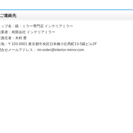
ご連絡先
ョップ名：鏡・ミラー専門店 インテリアミラー
売業者：有限会社 インテリアミラー
営責任者：木村 豊
地：〒103-0001 東京都中央区日本橋小伝馬町13‐5鏡ビル2F
問合せメールアドレス：
im-order@interior-mirror.com