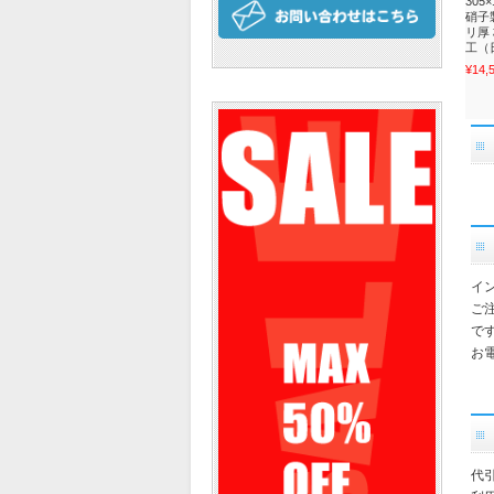
305
硝子
リ厚
工（日
¥14,
イ
ご
で
お電
代