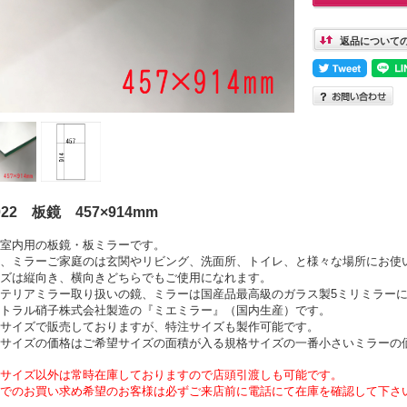
返品について
022 板鏡 457×914mm
室内用の板鏡・板ミラーです。
、ミラーご家庭のは玄関やリビング、洗面所、トイレ、と様々な場所にお使
ズは縦向き、横向きどちらでもご使用になれます。
テリアミラー取り扱いの鏡、ミラーは国産品最高級のガラス製5ミリミラー
トラル硝子株式会社製造の『ミエミラー』（国内生産）です。
サイズで販売しておりますが、特注サイズも製作可能です。
注サイズの価格はご希望サイズの面積が入る規格サイズの一番小さいミラーの
サイズ以外は常時在庫しておりますので店頭引渡しも可能です。
でのお買い求め希望のお客様は必ずご来店前に電話にて在庫を確認して下さ