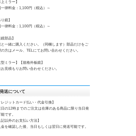
卓上ミラー】
一律料金：1,100円（税込）～
吊り鏡】
一律料金：1,100円（税込）～
板鏡部品】
鏡と一緒に購入ください。（同梱します）部品だけをご
望の方はメール、TELにてお問い合わせください。
大型ミラー】【規格外板鏡】
途お見積もりお問い合わせください。
発送について
クレジットカード払い・代金引換】
業日の12時までのご注文は在庫のある商品に限り当日発
可能です。
上記以外のお支払い方法】
入金を確認した後、当日もしくは翌日に発送可能です。