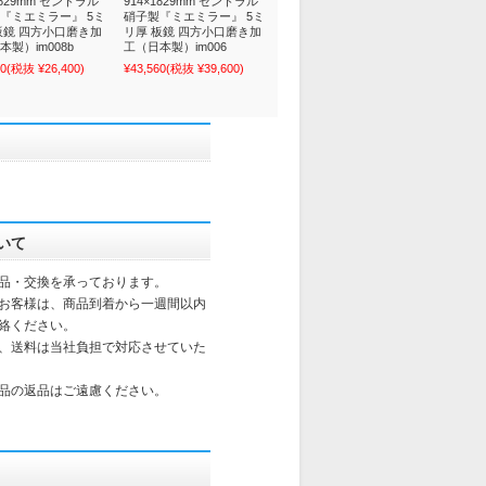
1829mm セントラル
914×1829mm セントラル
『ミエミラー』 5ミ
硝子製『ミエミラー』 5ミ
板鏡 四方小口磨き加
リ厚 板鏡 四方小口磨き加
本製）im008b
工（日本製）im006
40
(税抜 ¥26,400)
¥43,560
(税抜 ¥39,600)
いて
品・交換を承っております。
お客様は、商品到着から一週間以内
絡ください。
、送料は当社負担で対応させていた
品の返品はご遠慮ください。