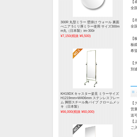
【
全国
【
300R 丸型ミラー 壁掛け ウォール 裏面
全国
べニア 5ミリ厚ミラー使用 サイズ300m
m丸（日本製）im-300r
¥7,150
(税抜 ¥6,500)
【
板
希
【
別
KH19DX キャスター姿見 ミラーサイズ
H1219mm×W406mm ステンレスフレー
ム 脚部スチール角パイプ クロームメッ
【
キ（日本製）
営
¥66,000
(税抜 ¥60,000)
送
【
ご