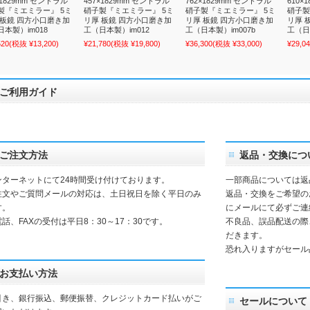
×1829mm セントラル
457×1829mm セントラル
762×1829mm セントラル
610×
製『ミエミラー』 5ミ
硝子製『ミエミラー』 5ミ
硝子製『ミエミラー』 5ミ
硝子製
 板鏡 四方小口磨き加
リ厚 板鏡 四方小口磨き加
リ厚 板鏡 四方小口磨き加
リ厚 
本製）im018
工（日本製）im012
工（日本製）im007b
工（日
520
(税抜 ¥13,200)
¥21,780
(税抜 ¥19,800)
¥36,300
(税抜 ¥33,000)
¥29,0
ご利用ガイド
ご注文方法
返品・交換につ
ンターネットにて24時間受け付けております。
一部商品については返
注文やご質問メールの対応は、土日祝日を除く平日のみ
返品・交換をご希望の
す。
にメールにて必ずご連
話、FAXの受付は平日8：30～17：30です。
不良品、誤品配送の際
だきます。
恐れ入りますがセール
お支払い方法
引き、銀行振込、郵便振替、クレジットカード払いがご
セールについて