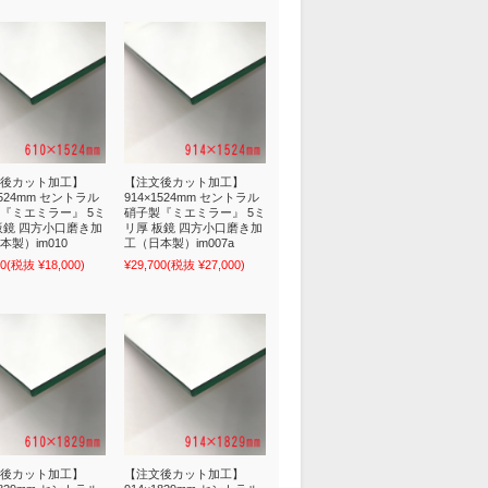
後カット加工】
【注文後カット加工】
1524mm セントラル
914×1524mm セントラル
『ミエミラー』 5ミ
硝子製『ミエミラー』 5ミ
板鏡 四方小口磨き加
リ厚 板鏡 四方小口磨き加
本製）im010
工（日本製）im007a
00
(税抜 ¥18,000)
¥29,700
(税抜 ¥27,000)
後カット加工】
【注文後カット加工】