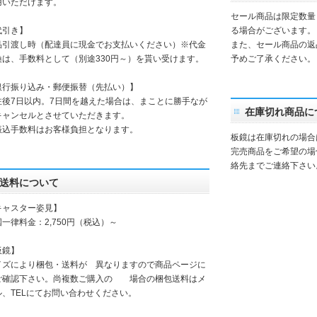
用いただけます。
セール商品は限定数量
代引き】
る場合がございます。
品引渡し時（配達員に現金でお支払いください）※代金
また、セール商品の返
換は、手数料として（別途330円～）を貰い受けます。
予めご了承ください。
銀行振り込み・郵便振替（先払い）】
注後7日以内。7日間を越えた場合は、まことに勝手なが
在庫切れ商品に
キャンセルとさせていただきます。
振込手数料はお客様負担となります。
板鏡は在庫切れの場合
完売商品をご希望の場
絡先までご連絡下さい
送料について
キャスター姿見】
一律料金：2,750円（税込）～
板鏡】
イズにより梱包・送料が 異なりますので商品ページに
ご確認下さい。尚複数ご購入の 場合の梱包送料はメ
ル、TELにてお問い合わせください。