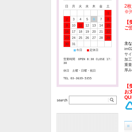
2
日
月
火
水
木
金
土
※
1
2
3
4
5
6
7
8
【
9
10
11
12
13
14
15
ご
16
17
18
19
20
21
22
23
24
25
26
27
28
29
主な
30
31
im
■
■
今日
定休日
サイ
加工
営業時間 OPEN 8:30 CLOSE 17:
30
重量
厚み
休日 土曜・日曜・祝日
TEL 03-3639-5355
【
お
QU