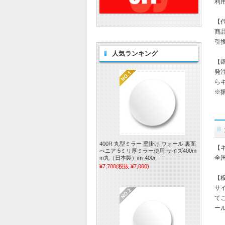
利
【
商
引
人気ランキング
【
発
ら
※
400R 丸型ミラー 壁掛け ウォール 裏面
【
べニア 5ミリ厚ミラー使用 サイズ400m
全国
m丸（日本製）im-400r
¥7,700
(税抜 ¥7,000)
【
サ
て
ー