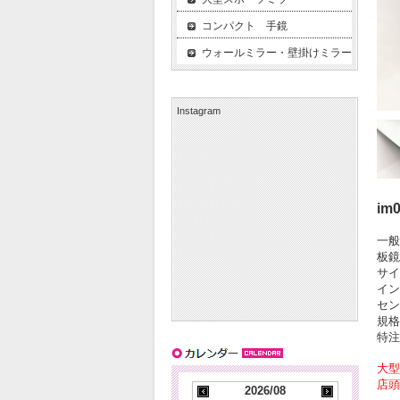
コンパクト 手鏡
ウォールミラー・壁掛けミラー
Instagram
im
一般
板鏡
サイ
イン
セン
規格
特
大型
店頭
2026/08