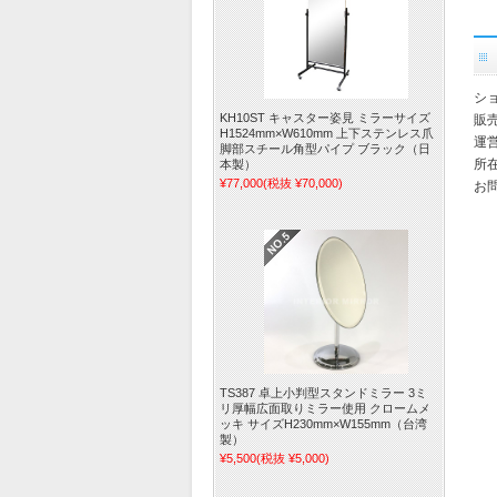
シ
KH10ST キャスター姿見 ミラーサイズ
販
H1524mm×W610mm 上下ステンレス爪
運
脚部スチール角型パイプ ブラック（日
所在
本製）
¥77,000
(税抜 ¥70,000)
お
TS387 卓上小判型スタンドミラー 3ミ
リ厚幅広面取りミラー使用 クロームメ
ッキ サイズH230mm×W155mm（台湾
製）
¥5,500
(税抜 ¥5,000)