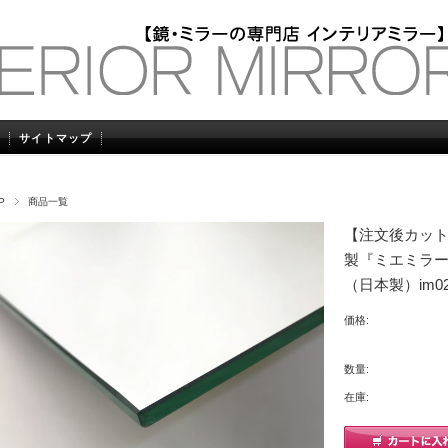
サイトマップ
P
商品一覧
【注文後カット加
製『ミエミラー
（日本製）im02
価格:
数量:
在庫: