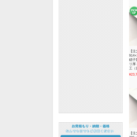
【注
914
硝子
リ厚
工（日
¥23,
【注