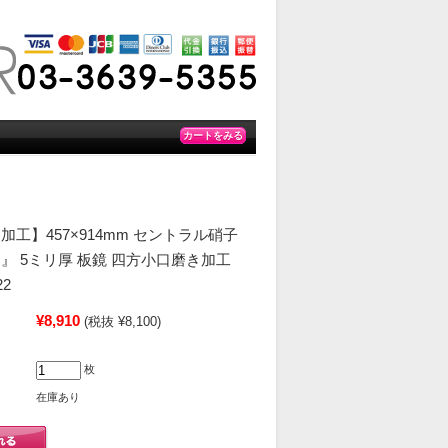
カートをみる
工】457×914mm セントラル硝子
』 5ミリ厚 板鏡 四方小口磨き加工
2
¥8,910
(税抜 ¥8,100)
枚
在庫あり