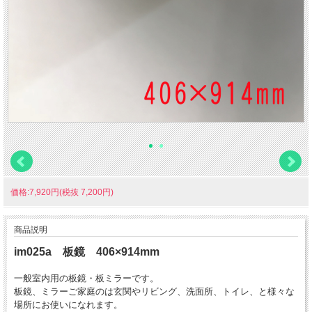
価格:7,920円(税抜 7,200円)
商品説明
im025a 板鏡 406×914mm
一般室内用の板鏡・板ミラーです。
板鏡、ミラーご家庭のは玄関やリビング、洗面所、トイレ、と様々な
場所にお使いになれます。