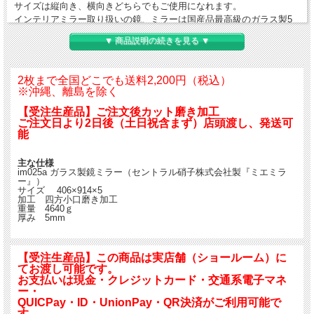
サイズは縦向き、横向きどちらでもご使用になれます。
インテリアミラー取り扱いの鏡、ミラーは国産品最高級のガラス製5
ミリミラーになります。
▼ 商品説明の続きを見る ▼
セントラル硝子株式会社製造の『ミエミラー』（国内生産）です。
規格サイズで販売しておりますが、特注サイズも製作可能です。
特注サイズの価格はご希望サイズの面積が入る規格サイズの一番小さ
2枚まで全国どこでも送料2,200円（税込）
いミラーの価格です。ご利用ください。
※沖縄、離島を除く
大型サイズ以外は常時在庫しておりますので店頭引渡しも可能です。
【受注生産品】ご注文後カット磨き加工
ご注文日より2日後（土日祝含まず）店頭渡し、発送可
店頭でのお買い求め希望のお客様は必ずご来店前に電話にて在庫を確
能
認して下さい。
主な仕様
im025a ガラス製鏡ミラー（セントラル硝子株式会社製『ミエミラ
ー』）
サイズ 406×914×5
加工 四方小口磨き加工
重量 4640ｇ
厚み 5mm
【受注生産品】この商品は実店舗（ショールーム）に
てお渡し可能です。
お支払いは現金・クレジットカード・交通系電子マネ
ー・
QUICPay・ID・UnionPay・QR決済がご利用可能で
す。