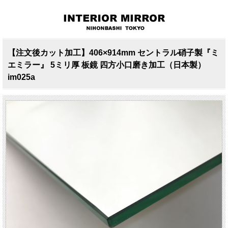
【注文後カット加工】406×914mm セントラル硝子製『ミ
エミラー』 5ミリ厚 板鏡 四方小口磨き加工（日本製）
im025a