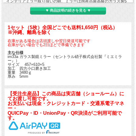
インテリアミラー取り扱いの鏡、ミラーは国産品最高級のガラス製5
ミリミラーになります。
▼ 商品説明の続きを見る ▼
セントラル硝子株式会社製造の『ミエミラー』（国内生産）です。
規格サイズで販売しておりますが、特注サイズも製作可能です。
特注サイズの価格はご希望サイズの面積が入る規格サイズの一番小さ
1セット（5枚）全国どこでも送料1,650円（税込）
いミラーの価格です。ご利用ください。
※沖縄、離島を除く
大型サイズ以外は常時在庫しておりますので店頭引渡しも可能です。
在庫がある場合は店頭渡しや翌日発送可能です
在庫がない場合でも2日ほどで準備できます
店頭でのお買い求め希望のお客様は必ずご来店前に電話にて在庫を確
認して下さい。
主な仕様
im33a ガラス製鏡ミラー（セントラル硝子株式会社製『ミエミラ
ー』）
サイズ 457×610×5
加工 四方小口磨き加工
重量 3480ｇ
厚み 5mm
【受注生産品】この商品は実店舗（ショールーム）に
てお渡し可能です。
お支払いは現金・クレジットカード・交通系電子マネ
ー・
QUICPay・ID・UnionPay・QR決済がご利用可能で
す。