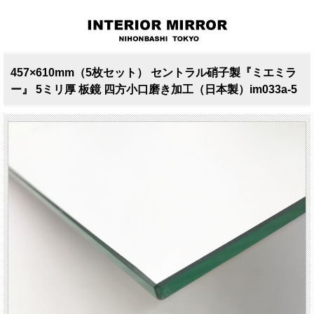
457×610mm（5枚セット） セントラル硝子製『ミエミラ
ー』 5ミリ厚 板鏡 四方小口磨き加工（日本製）im033a-5