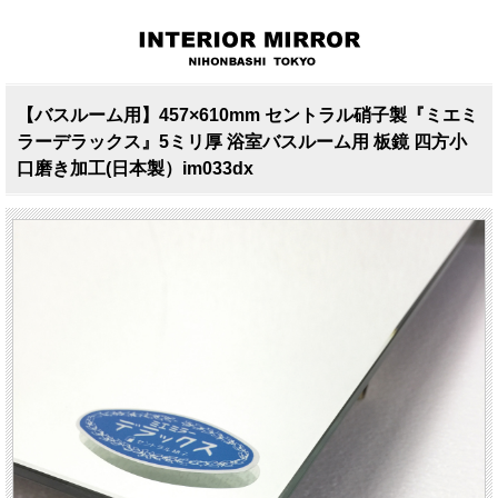
【バスルーム用】457×610mm セントラル硝子製『ミエミ
ラーデラックス』5ミリ厚 浴室バスルーム用 板鏡 四方小
口磨き加工(日本製）im033dx