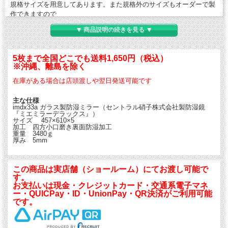
規格サイズを用意してあります。また規格外のサイズもオーダーで製
作できますので
気軽にお問い合わせ下さい。
▼ 商品説明の続きを見る ▼
インテリアミラー取り扱いの防湿鏡、ミラーは国産品最高級の5mmミ
5枚まで全国どこでも送料1,650円（税込）
ラーになります。
※沖縄、離島を除く
セントラル硝子株式会社製造のミエミラーデラックスです。
在庫がある場合は店頭渡しや翌日発送可能です
裏面は通常の板鏡にもう一段樹脂加工をしてありますので裏面の錆び
主な仕様
(腐食）を防ぎます。
imdx33a ガラス製防湿ミラー（セントラル硝子株式会社製防湿鏡
下記規格サイズは常時在庫しておりますので、至急の発注にも対応で
『ミエミラーデラックス』）
きます。
サイズ 457×610×5
加工 四方小口磨き裏面防湿加工
タイルであれば両面テープで簡単に取り付けられます。
重量 3480ｇ
厚み 5mm
このミラーは曇らない鏡・ミラーではありませんのでお間違えのない
ようにお願いいたします。
この商品は実店舗（ショールーム）にてお渡し可能で
鏡は湯気の発生するところでは必ず曇ります。曇らない鏡・ミラーは
す。
取り扱っておりません。
お支払いは現金・クレジットカード・交通系電子マネ
ー・QUICPay・ID・UnionPay・QR決済がご利用可能
です。
※特注サイズも制作可能です。
お見積もりはお問い合わせください。