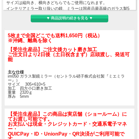
サイズは縦向き、横向きどちらでもご使用になれます。
インテリアミラー取り扱いの鏡、ミラーは国産品最高級のガラス製5
ミリミラーになります。
▼ 商品説明の続きを見る ▼
セントラル硝子株式会社製造の『ミエミラー』（国内生産）です。
規格サイズで販売しておりますが、特注サイズも製作可能です。
特注サイズの価格はご希望サイズの面積が入る規格サイズの一番小さ
5枚まで全国どこでも送料1,650円（税込）
いミラーの価格です。ご利用ください。
※沖縄、離島を除く
大型サイズ以外は常時在庫しておりますので店頭引渡しも可能です。
【受注生産品】ご注文後カット磨き加工
ご注文日より2日後（土日祝含まず）店頭渡し、発送可
店頭でのお買い求め希望のお客様は必ずご来店前に電話にて在庫を確
能
認して下さい。
主な仕様
im050 ガラス製鏡ミラー（セントラル硝子株式会社製『ミエミラ
ー』）
サイズ 305×610×5
加工 四方小口磨き加工
重量 2320ｇ
厚み 5mm
【受注生産品】この商品は実店舗（ショールーム）に
てお渡し可能です。
お支払いは現金・クレジットカード・交通系電子マネ
ー・
QUICPay・ID・UnionPay・QR決済がご利用可能で
す。