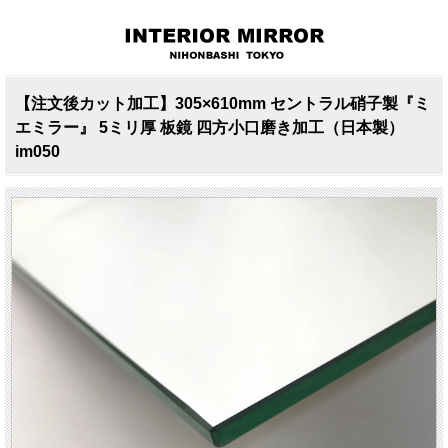
【注文後カット加工】305×610mm セントラル硝子製『ミ
エミラー』 5ミリ厚 板鏡 四方小口磨き加工（日本製）
im050