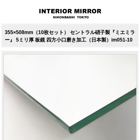
355×508mm（10枚セット） セントラル硝子製『ミエミラ
ー』 5ミリ厚 板鏡 四方小口磨き加工（日本製）im051-10