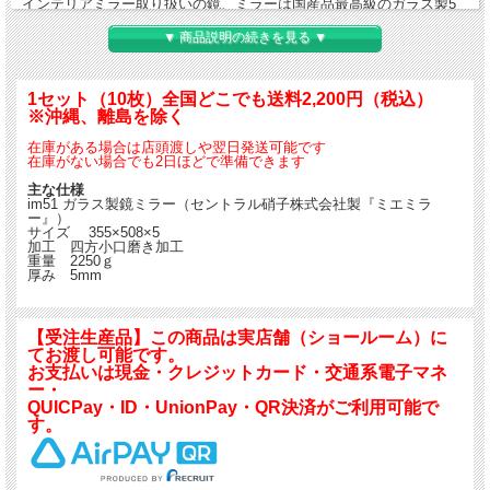
インテリアミラー取り扱いの鏡、ミラーは国産品最高級のガラス製5
ミリミラーになります。
▼ 商品説明の続きを見る ▼
セントラル硝子株式会社製造の『ミエミラー』（国内生産）です。
規格サイズで販売しておりますが、特注サイズも製作可能です。
特注サイズの価格はご希望サイズの面積が入る規格サイズの一番小さ
1セット（10枚）全国どこでも送料2,200円（税込）
いミラーの価格です。ご利用ください。
※沖縄、離島を除く
大型サイズ以外は常時在庫しておりますので店頭引渡しも可能です。
在庫がある場合は店頭渡しや翌日発送可能です
在庫がない場合でも2日ほどで準備できます
店頭でのお買い求め希望のお客様は必ずご来店前に電話にて在庫を確
認して下さい。
主な仕様
im51 ガラス製鏡ミラー（セントラル硝子株式会社製『ミエミラ
ー』）
サイズ 355×508×5
加工 四方小口磨き加工
重量 2250ｇ
厚み 5mm
【受注生産品】この商品は実店舗（ショールーム）に
てお渡し可能です。
お支払いは現金・クレジットカード・交通系電子マネ
ー・
QUICPay・ID・UnionPay・QR決済がご利用可能で
す。