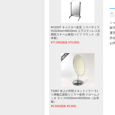
シ
KH10ST キャスター姿見 ミラーサイズ
販
H1524mm×W610mm 上下ステンレス爪
運
脚部スチール角型パイプ ブラック（日
所在
本製）
¥77,000
(税抜 ¥70,000)
お
TS387 卓上小判型スタンドミラー 3ミ
リ厚幅広面取りミラー使用 クロームメ
ッキ サイズH230mm×W155mm（台湾
製）
¥5,500
(税抜 ¥5,000)