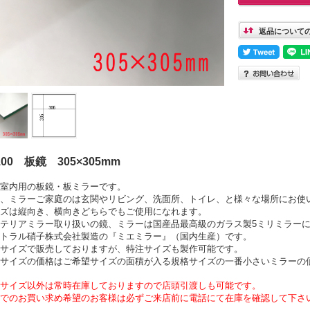
返品について
100 板鏡 305×305mm
室内用の板鏡・板ミラーです。
、ミラーご家庭のは玄関やリビング、洗面所、トイレ、と様々な場所にお使
ズは縦向き、横向きどちらでもご使用になれます。
テリアミラー取り扱いの鏡、ミラーは国産品最高級のガラス製5ミリミラー
トラル硝子株式会社製造の『ミエミラー』（国内生産）です。
サイズで販売しておりますが、特注サイズも製作可能です。
注サイズの価格はご希望サイズの面積が入る規格サイズの一番小さいミラーの
サイズ以外は常時在庫しておりますので店頭引渡しも可能です。
でのお買い求め希望のお客様は必ずご来店前に電話にて在庫を確認して下さ