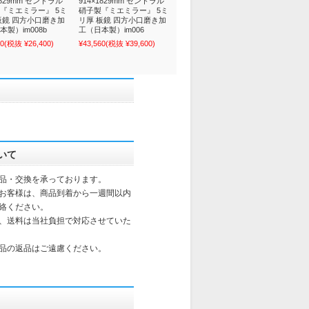
1829mm セントラル
914×1829mm セントラル
『ミエミラー』 5ミ
硝子製『ミエミラー』 5ミ
板鏡 四方小口磨き加
リ厚 板鏡 四方小口磨き加
本製）im008b
工（日本製）im006
40
(税抜 ¥26,400)
¥43,560
(税抜 ¥39,600)
いて
品・交換を承っております。
お客様は、商品到着から一週間以内
絡ください。
、送料は当社負担で対応させていた
品の返品はご遠慮ください。