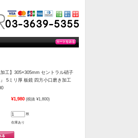
カートをみる
工】305×305mm セントラル硝子
』 5ミリ厚 板鏡 四方小口磨き加工
0
¥1,980
(税抜 ¥1,800)
枚
在庫あり