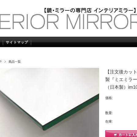
サイトマップ
P
商品一覧
【注文後カット加
製『ミエミラー
（日本製）im10
価格:
数量:
在庫: