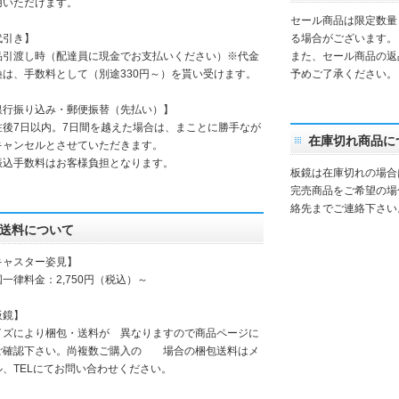
用いただけます。
セール商品は限定数量
代引き】
る場合がございます。
品引渡し時（配達員に現金でお支払いください）※代金
また、セール商品の返
換は、手数料として（別途330円～）を貰い受けます。
予めご了承ください。
銀行振り込み・郵便振替（先払い）】
注後7日以内。7日間を越えた場合は、まことに勝手なが
在庫切れ商品に
キャンセルとさせていただきます。
振込手数料はお客様負担となります。
板鏡は在庫切れの場合
完売商品をご希望の場
絡先までご連絡下さい
送料について
キャスター姿見】
一律料金：2,750円（税込）～
板鏡】
イズにより梱包・送料が 異なりますので商品ページに
ご確認下さい。尚複数ご購入の 場合の梱包送料はメ
ル、TELにてお問い合わせください。