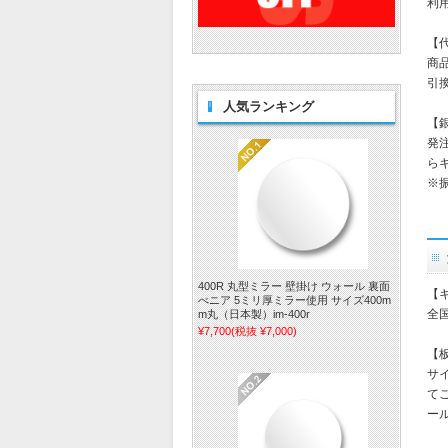
利
【
商
引
人気ランキング
【
発
ら
※
400R 丸型ミラー 壁掛け ウォール 裏面
【
べニア 5ミリ厚ミラー使用 サイズ400m
全国
m丸（日本製）im-400r
¥7,700
(税抜 ¥7,000)
【
サ
て
ー