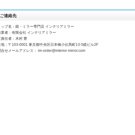
ご連絡先
ョップ名：鏡・ミラー専門店 インテリアミラー
売業者：有限会社 インテリアミラー
営責任者：木村 豊
地：〒103-0001 東京都中央区日本橋小伝馬町13‐5鏡ビル2F
問合せメールアドレス：
im-order@interior-mirror.com