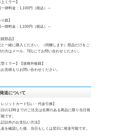
卓上ミラー】
一律料金：1,100円（税込）～
吊り鏡】
一律料金：1,100円（税込）～
板鏡部品】
鏡と一緒に購入ください。（同梱します）部品だけをご
望の方はメール、TELにてお問い合わせください。
大型ミラー】【規格外板鏡】
途お見積もりお問い合わせください。
発送について
クレジットカード払い・代金引換】
業日の12時までのご注文は在庫のある商品に限り当日発
可能です。
上記以外のお支払い方法】
入金を確認した後、当日もしくは翌日に発送可能です。