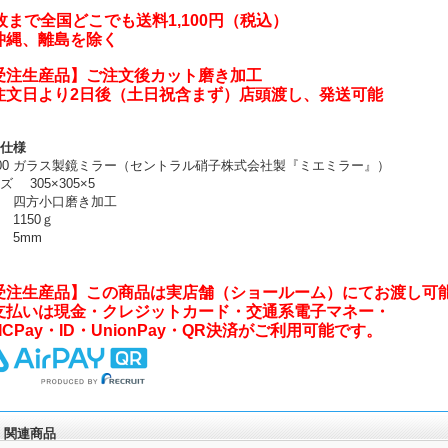
0枚まで全国どこでも送料1,100円（税込）
沖縄、離島を除く
受注生産品】ご注文後カット磨き加工
注文日より2日後（土日祝含まず）店頭渡し、発送可能
仕様
100 ガラス製鏡ミラー（セントラル硝子株式会社製『ミエミラー』）
ズ 305×305×5
 四方小口磨き加工
 1150ｇ
 5mm
受注生産品】この商品は実店舗（ショールーム）にてお渡し可
支払いは現金・クレジットカード・交通系電子マネー・
ICPay・ID・UnionPay・QR決済がご利用可能です。
関連商品