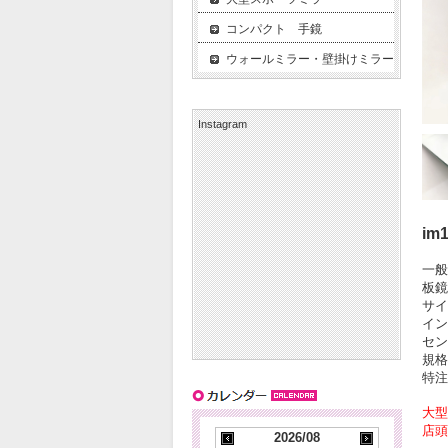
コンパクト 手鏡
ウォールミラー・壁掛けミラー
Instagram
im
一般
板鏡
サイ
イン
セン
規格
特
大型
店頭
2026/08