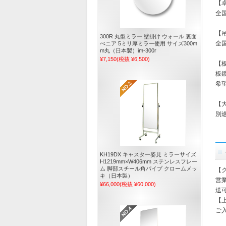
【
全国
【
300R 丸型ミラー 壁掛け ウォール 裏面
全国
べニア 5ミリ厚ミラー使用 サイズ300m
m丸（日本製）im-300r
¥7,150
(税抜 ¥6,500)
【
板
希
【
別
KH19DX キャスター姿見 ミラーサイズ
H1219mm×W406mm ステンレスフレー
ム 脚部スチール角パイプ クロームメッ
【
キ（日本製）
営
¥66,000
(税抜 ¥60,000)
送
【
ご