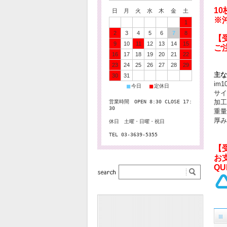
1
日
月
火
水
木
金
土
※
1
2
3
4
5
6
7
8
【
9
10
11
12
13
14
15
ご
16
17
18
19
20
21
22
23
24
25
26
27
28
29
主な
30
31
im
■
■
今日
定休日
サイ
加工
営業時間 OPEN 8:30 CLOSE 17:
30
重量
厚み
休日 土曜・日曜・祝日
TEL 03-3639-5355
【
お
QU