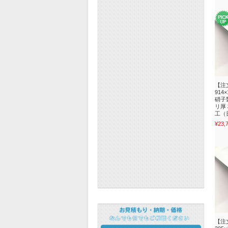
【注
914
硝子
リ厚
工（日
¥23,
【注