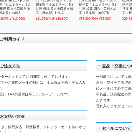
×1829mm セントラル
457×1829mm セントラル
762×1829mm セントラル
610×
製『ミエミラー』 5ミ
硝子製『ミエミラー』 5ミ
硝子製『ミエミラー』 5ミ
硝子製
 板鏡 四方小口磨き加
リ厚 板鏡 四方小口磨き加
リ厚 板鏡 四方小口磨き加
リ厚 
本製）im018
工（日本製）im012
工（日本製）im007b
工（日
520
(税抜 ¥13,200)
¥21,780
(税抜 ¥19,800)
¥36,300
(税抜 ¥33,000)
¥29,0
ご利用ガイド
ご注文方法
返品・交換につ
ンターネットにて24時間受け付けております。
一部商品については返
注文やご質問メールの対応は、土日祝日を除く平日のみ
返品・交換をご希望の
す。
にメールにて必ずご連
話、FAXの受付は平日8：30～17：30です。
不良品、誤品配送の際
だきます。
恐れ入りますがセール
お支払い方法
引き、銀行振込、郵便振替、クレジットカード払いがご
セールについて