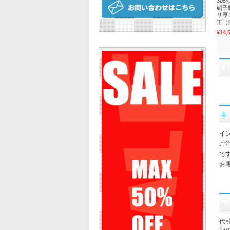
305
硝子
リ厚
工（日
¥14,
イ
ご
で
お電
代