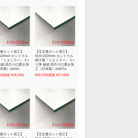
後カット加工】
【注文後カット加工】
1524mm セントラル
914×1524mm セントラル
『ミエミラー』 5ミ
硝子製『ミエミラー』 5ミ
板鏡 四方小口磨き加
リ厚 板鏡 四方小口磨き加
本製）im010
工（日本製）im007a
00
(税抜 ¥18,000)
¥29,700
(税抜 ¥27,000)
後カット加工】
【注文後カット加工】