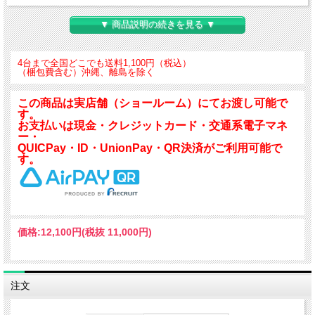
本体サイズH300×W180×D120
▼ 商品説明の続きを見る ▼
ミラーサイズH218×W178×T5
本体素材：スチール焼付塗装ツヤあり（チャコールグレー）
ミラー糸面取り加工 角丸
4台まで全国どこでも送料1,100円（税込）
重さ 1.8kg
（梱包費含む）沖縄、離島を除く
/FONT>
この商品は実店舗（ショールーム）にてお渡し可能で
す。
お支払いは現金・クレジットカード・交通系電子マネ
ー・
QUICPay・ID・UnionPay・QR決済がご利用可能で
す。
価格:
12,100円
(税抜 11,000円)
注文