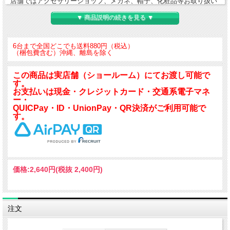
店舗ではアクセサリーショップ、メガネ、帽子、化粧品等お取り扱い
の店舗にも広くお使い頂けます。
▼ 商品説明の続きを見る ▼
2mm厚ミラーを使用しており、クリアーで深みのある映像を映し出し
ます。
6台まで全国どこでも送料880円（税込）
（梱包費含む）沖縄、離島を除く
本体サイズH223×W247×D14
この商品は実店舗（ショールーム）にてお渡し可能で
ミラーサイズ176丸×T2
す。
ミラー部 2ミリミラー/アクリル樹脂
お支払いは現金・クレジットカード・交通系電子マネ
スタンド：スチール製クロームメッキ
ー・
QUICPay・ID・UnionPay・QR決済がご利用可能で
重さ 440g
す。
価格:
2,640円
(税抜 2,400円)
注文