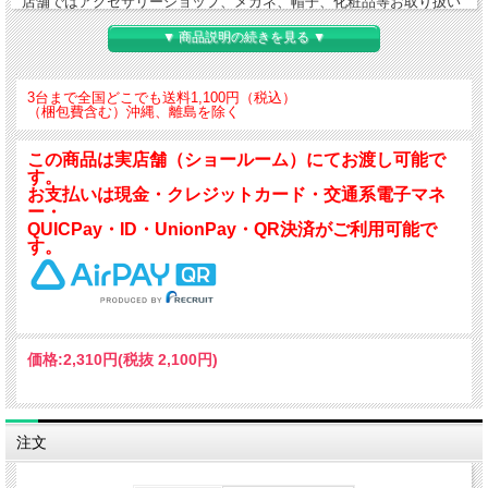
店舗ではアクセサリーショップ、メガネ、帽子、化粧品等お取り扱い
の店舗にも広くお使い頂けます。
▼ 商品説明の続きを見る ▼
5mm厚ミラーを使用しており、クリアーで深みのある映像を映し出し
ます。
3台まで全国どこでも送料1,100円（税込）
（梱包費含む）沖縄、離島を除く
本体サイズ：H293×W230×D85
この商品は実店舗（ショールーム）にてお渡し可能で
ミラーサイズ：H252×W176×T5
す。
スタンド：PS樹脂
お支払いは現金・クレジットカード・交通系電子マネ
重さ 755g
ー・
QUICPay・ID・UnionPay・QR決済がご利用可能で
す。
価格:
2,310円
(税抜 2,100円)
注文